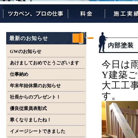
ツカペンが選ばれる理由
ツカペンはここまでやります。
保証について
最新のお知らせ
内部塗装
GWのお知らせ
今日は
あけましておめでとうございます
Y建築
仕事納め
大工工
年末年始休業のお知らせ
す。
社長からのプレゼント！
優良従業員表彰式
寒くなりましたね！
イメージシートできました