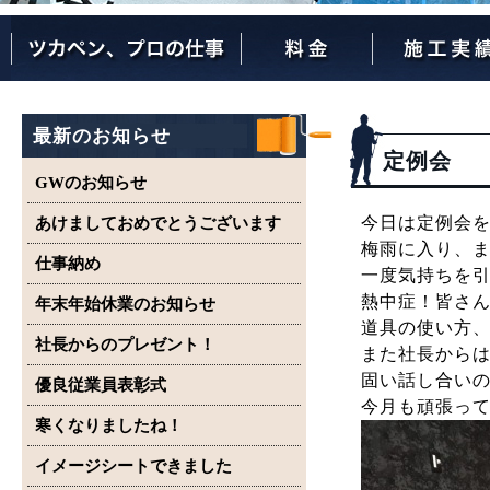
ツカペンが選ばれる理由
ツカペンはここまでやります。
保証について
最新のお知らせ
定例会
GWのお知らせ
今日は定例会
あけましておめでとうございます
梅雨に入り、
仕事納め
一度気持ちを
熱中症！皆さ
年末年始休業のお知らせ
道具の使い方
社長からのプレゼント！
また社長から
固い話し合い
優良従業員表彰式
今月も頑張っ
寒くなりましたね！
イメージシートできました