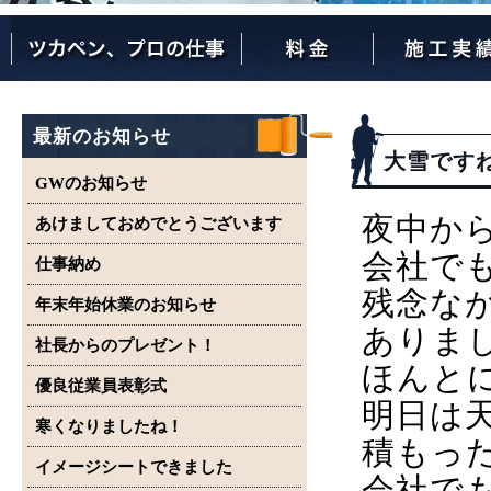
ツカペンが選ばれる理由
ツカペンはここまでやります。
保証について
最新のお知らせ
大雪です
GWのお知らせ
夜中か
あけましておめでとうございます
会社で
仕事納め
残念な
年末年始休業のお知らせ
ありま
社長からのプレゼント！
ほんと
優良従業員表彰式
明日は
寒くなりましたね！
積もっ
イメージシートできました
会社で