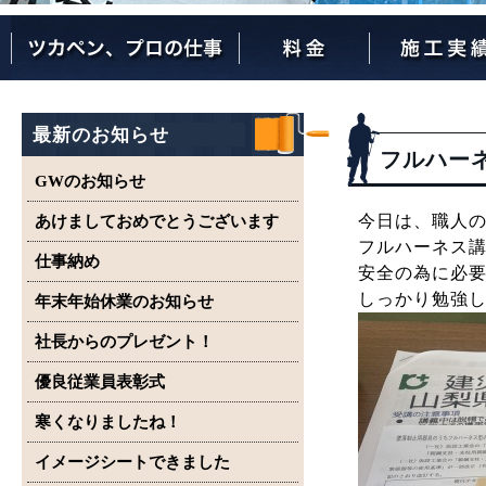
ツカペンが選ばれる理由
ツカペンはここまでやります。
保証について
最新のお知らせ
フルハー
GWのお知らせ
今日は、職人
あけましておめでとうございます
フルハーネス
仕事納め
安全の為に必
しっかり勉強
年末年始休業のお知らせ
社長からのプレゼント！
優良従業員表彰式
寒くなりましたね！
イメージシートできました