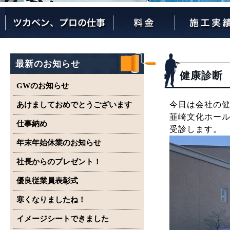
ツカペンが選ばれる理由
ツカペンはここまでやります。
保証について
最新のお知らせ
健康診断
GWのお知らせ
今日は会社の
あけましておめでとうございます
韮崎文化ホー
仕事納め
受診します。
年末年始休業のお知らせ
社長からのプレゼント！
優良従業員表彰式
寒くなりましたね！
イメージシートできました