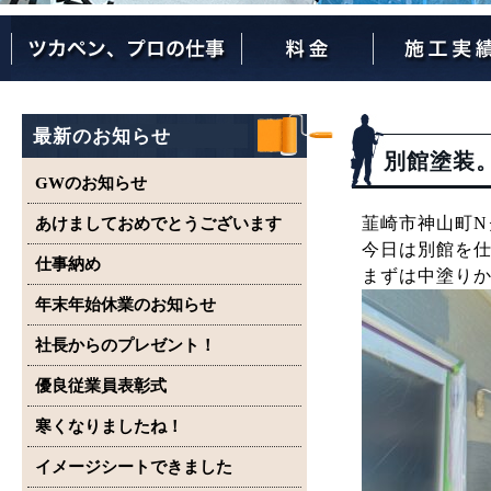
ツカペンが選ばれる理由
ツカペンはここまでやります。
保証について
最新のお知らせ
別館塗装
GWのお知らせ
韮崎市神山町N
あけましておめでとうございます
今日は別館を
仕事納め
まずは中塗り
年末年始休業のお知らせ
社長からのプレゼント！
優良従業員表彰式
寒くなりましたね！
イメージシートできました