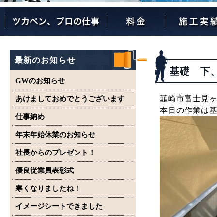
ツカペンが選ばれる理由
ツカペンはここまでやります。
保証について
最新のお知らせ
基礎 下
GWのお知らせ
韮崎市富士見ヶ
あけましておめでとうございます
本日の作業は
仕事納め
年末年始休業のお知らせ
社長からのプレゼント！
優良従業員表彰式
寒くなりましたね！
イメージシートできました