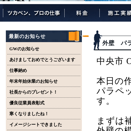
ツカペンが選ばれる理由
ツカペンはここまでやります。
保証について
最新のお知らせ
外壁 パ
GWのお知らせ
中央市 
あけましておめでとうございます
仕事納め
本日の
年末年始休業のお知らせ
パラペ
社長からのプレゼント！
す。
優良従業員表彰式
寒くなりましたね！
まずは
イメージシートできました
外壁の