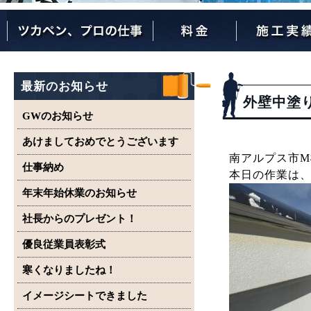
ツカペンが選ばれる理由
ツカペンはここまでやります。
保証について
最新のお知らせ
外壁中塗
GWのお知らせ
あけましておめでとうございます
南アルプス市
仕事納め
本日の作業は
年末年始休業のお知らせ
社長からのプレゼント！
優良従業員表彰式
寒くなりましたね！
イメージシートできました