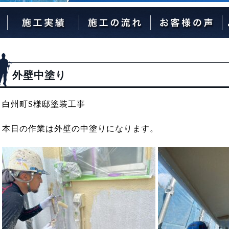
外壁塗装の流れ
屋根塗装の流れ
外壁中塗り
白州町S様邸塗装工事
本日の作業は外壁の中塗りになります。