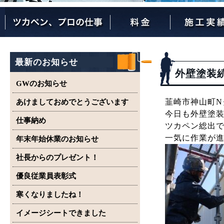
ツカペンが選ばれる理由
ツカペンはここまでやります。
保証について
最新のお知らせ
外壁塗装
GWのお知らせ
韮崎市神山町N
あけましておめでとうございます
今日も外壁塗
仕事納め
ツカペン総出
一気に作業が
年末年始休業のお知らせ
社長からのプレゼント！
優良従業員表彰式
寒くなりましたね！
イメージシートできました