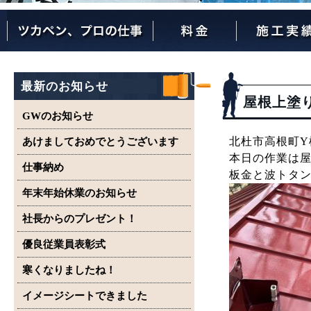
ツカペンが選ばれる理由
ツカペンはここまでやります。
保証について
最新のお知らせ
屋根上塗
GWのお知らせ
北杜市高根町Y
あけましておめでとうございます
本日の作業は
仕事納め
板金と波トタ
年末年始休業のお知らせ
社長からのプレゼント！
優良従業員表彰式
寒くなりましたね！
イメージシートできました