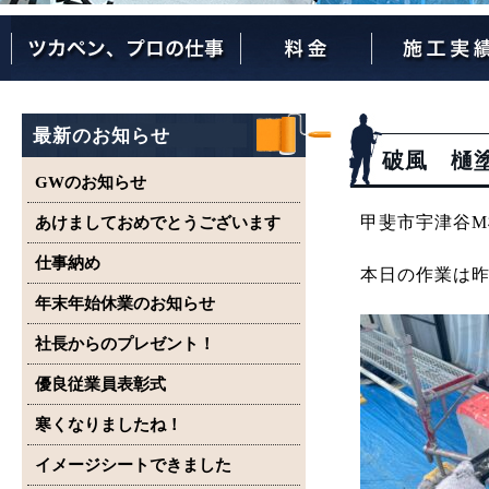
ツカペンが選ばれる理由
ツカペンはここまでやります。
保証について
最新のお知らせ
破風 樋
GWのお知らせ
甲斐市宇津谷M
あけましておめでとうございます
仕事納め
本日の作業は
年末年始休業のお知らせ
社長からのプレゼント！
優良従業員表彰式
寒くなりましたね！
イメージシートできました