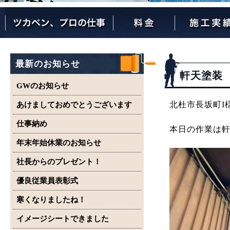
ツカペンが選ばれる理由
ツカペンはここまでやります。
保証について
最新のお知らせ
軒天塗装
GWのお知らせ
北杜市長坂町I
あけましておめでとうございます
仕事納め
本日の作業は
年末年始休業のお知らせ
社長からのプレゼント！
優良従業員表彰式
寒くなりましたね！
イメージシートできました