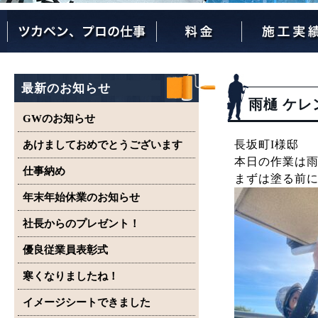
ツカペンが選ばれる理由
ツカペンはここまでやります。
保証について
最新のお知らせ
雨樋 ケレ
GWのお知らせ
長坂町I様邸
あけましておめでとうございます
本日の作業は
仕事納め
まずは塗る前
年末年始休業のお知らせ
社長からのプレゼント！
優良従業員表彰式
寒くなりましたね！
イメージシートできました