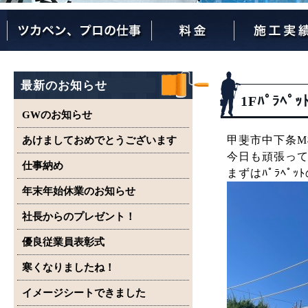
ツカペンが選ばれる理由
ツカペンはここまでやります。
保証について
最新のお知らせ
1Fﾊﾟﾗ
GWのお知らせ
甲斐市中下条
あけましておめでとうございます
今日も頑張っ
仕事納め
まずはﾊﾟﾗﾍﾟ
年末年始休業のお知らせ
社長からのプレゼント！
優良従業員表彰式
寒くなりましたね！
イメージシートできました