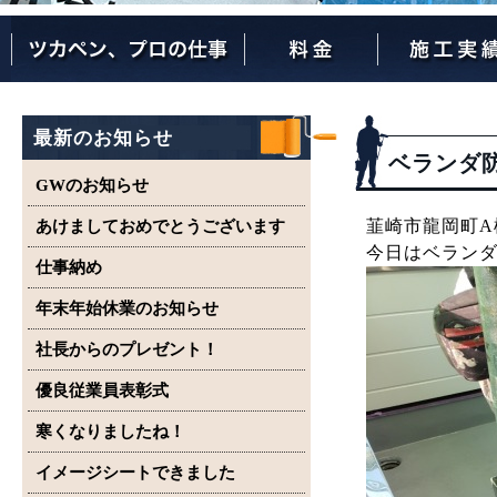
ツカペンが選ばれる理由
ツカペンはここまでやります。
保証について
最新のお知らせ
ベランダ
GWのお知らせ
韮崎市龍岡町A
あけましておめでとうございます
今日はベランダ
仕事納め
年末年始休業のお知らせ
社長からのプレゼント！
優良従業員表彰式
寒くなりましたね！
イメージシートできました