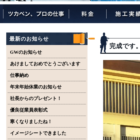
ツカペンが選ばれる理由
ツカペンはここまでやります。
保証について
最新のお知らせ
完成です
GWのお知らせ
あけましておめでとうございます
仕事納め
年末年始休業のお知らせ
社長からのプレゼント！
優良従業員表彰式
寒くなりましたね！
イメージシートできました