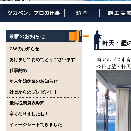
ツカペンが選ばれる理由
ツカペンはここまでやります。
保証について
最新のお知らせ
軒天・壁
GWのお知らせ
南アルプス市
あけましておめでとうございます
今日は壁・軒
仕事納め
年末年始休業のお知らせ
社長からのプレゼント！
優良従業員表彰式
寒くなりましたね！
イメージシートできました