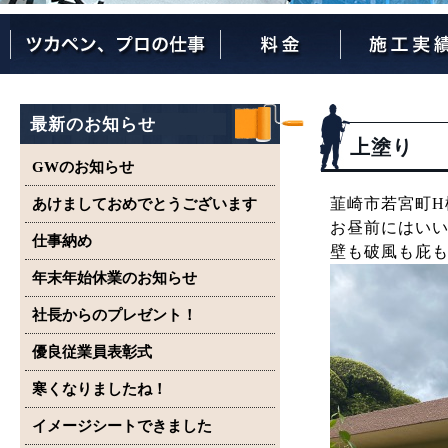
ツカペンが選ばれる理由
ツカペンはここまでやります。
保証について
最新のお知らせ
上塗り
GWのお知らせ
韮崎市若宮町H
あけましておめでとうございます
お昼前にはい
仕事納め
壁も破風も庇
年末年始休業のお知らせ
社長からのプレゼント！
優良従業員表彰式
寒くなりましたね！
イメージシートできました