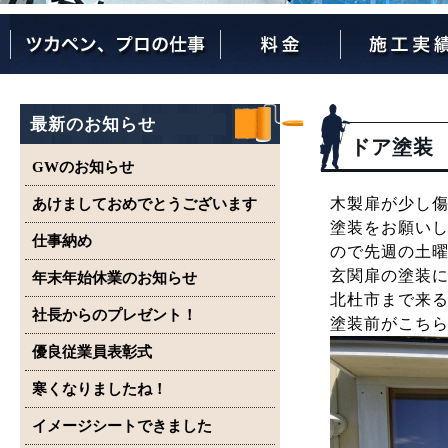
ツカペンが選ばれる理由
ツカペンはここまでやります。
保証について
最新のお知らせ
ドア塗装
GWのお知らせ
木製扉が少し
あけましておめでとうございます
塗装をお願い
仕事納め
ので先週の土
玄関扉の塗装
年末年始休業のお知らせ
北杜市まで来ると
社長からのプレゼント！
塗装前がこち
優良従業員表彰式
寒くなりましたね！
イメージシートできました