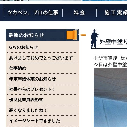
ツカペンが選ばれる理由
ツカペンはここまでやります。
保証について
最新のお知らせ
外壁中塗
GWのお知らせ
甲斐市篠原T様
あけましておめでとうございます
今日は外壁中
仕事納め
年末年始休業のお知らせ
社長からのプレゼント！
優良従業員表彰式
寒くなりましたね！
イメージシートできました