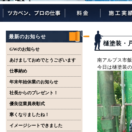
ツカペンが選ばれる理由
ツカペンはここまでやります。
保証について
最新のお知らせ
樋塗装・
GWのお知らせ
南アルプス市飯
あけましておめでとうございます
今日は樋塗装
仕事納め
年末年始休業のお知らせ
社長からのプレゼント！
優良従業員表彰式
寒くなりましたね！
イメージシートできました