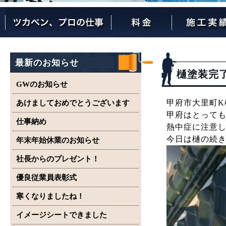
ツカペンが選ばれる理由
ツカペンはここまでやります。
保証について
最新のお知らせ
樋塗装完
GWのお知らせ
甲府市大里町K
あけましておめでとうございます
甲府はとって
仕事納め
熱中症に注意
今日は樋の続
年末年始休業のお知らせ
社長からのプレゼント！
優良従業員表彰式
寒くなりましたね！
イメージシートできました