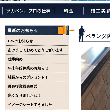
ツカペンが選ばれる理由
ツカペンはここまでやります。
保証について
最新のお知らせ
ベランダ
GWのお知らせ
あけましておめでとうございます
仕事納め
年末年始休業のお知らせ
社長からのプレゼント！
優良従業員表彰式
寒くなりましたね！
イメージシートできました