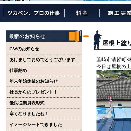
ツカペンが選ばれる理由
ツカペンはここまでやります。
保証について
最新のお知らせ
屋根上塗
GWのお知らせ
韮崎市清哲町S
あけましておめでとうございます
今日は屋根の
仕事納め
年末年始休業のお知らせ
社長からのプレゼント！
優良従業員表彰式
寒くなりましたね！
イメージシートできました