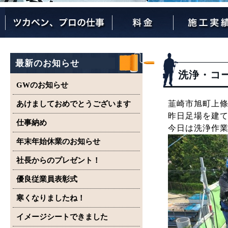
ツカペンが選ばれる理由
ツカペンはここまでやります。
保証について
最新のお知らせ
洗浄・コ
GWのお知らせ
韮崎市旭町上條
あけましておめでとうございます
昨日足場を建
仕事納め
今日は洗浄作
年末年始休業のお知らせ
社長からのプレゼント！
優良従業員表彰式
寒くなりましたね！
イメージシートできました