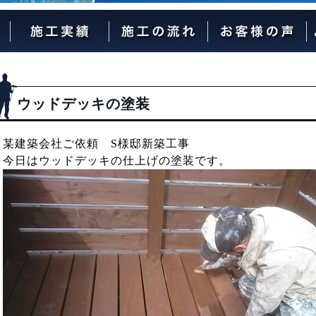
外壁塗装の流れ
屋根塗装の流れ
ウッドデッキの塗装
某建築会社ご依頼 S様邸新築工事
今日はウッドデッキの仕上げの塗装です。