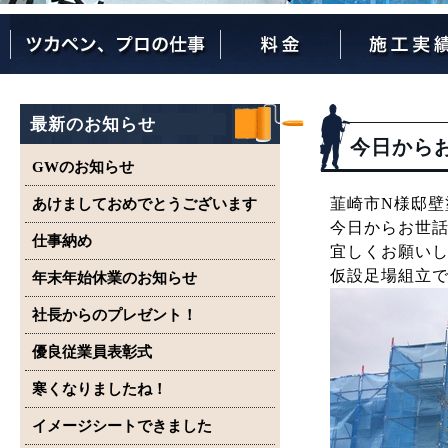
ツカペンが選ばれる理由
ツカペンはここまでやります。
保証について
最新のお知らせ
今日から
GWのお知らせ
韮崎市N様邸壁
あけましておめでとうございます
今日からお世
仕事納め
宜しくお願い
仮設足場組立
年末年始休業のお知らせ
社長からのプレゼント！
優良従業員表彰式
寒くなりましたね！
イメージシートできました