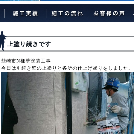
外壁塗装の流れ
屋根塗装の流れ
上塗り続きです
韮崎市N様壁塗装工事
今日は引続き壁の上塗りと各所の仕上げ塗りをしました。