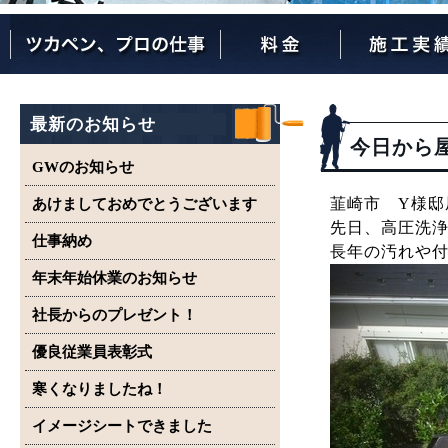
ツカペンが選ばれる理由
ツカペンはここまでやります。
保証について
最新のお知らせ
今日から
GWのお知らせ
韮崎市 Y様邸
あけましておめでとうございます
先日、高圧洗
仕事納め
長年の汚れや
年末年始休業のお知らせ
社長からのプレゼント！
優良従業員表彰式
寒くなりましたね！
イメージシートできました