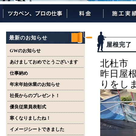
ツカペンが選ばれる理由
ツカペンはここまでやります。
保証について
最新のお知らせ
屋根完了
GWのお知らせ
北杜市
あけましておめでとうございます
昨日屋
仕事納め
りをし
年末年始休業のお知らせ
社長からのプレゼント！
優良従業員表彰式
寒くなりましたね！
イメージシートできました