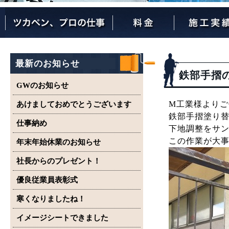
ツカペンが選ばれる理由
ツカペンはここまでやります。
保証について
最新のお知らせ
鉄部手摺
GWのお知らせ
M工業様より
あけましておめでとうございます
鉄部手摺塗り
仕事納め
下地調整をサ
この作業が大
年末年始休業のお知らせ
社長からのプレゼント！
優良従業員表彰式
寒くなりましたね！
イメージシートできました