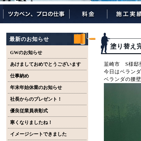
ツカペンが選ばれる理由
ツカペンはここまでやります。
保証について
最新のお知らせ
塗り替え
GWのお知らせ
韮崎市 S様邸
あけましておめでとうございます
今日はベラン
仕事納め
ベランダの腰
年末年始休業のお知らせ
社長からのプレゼント！
優良従業員表彰式
寒くなりましたね！
イメージシートできました