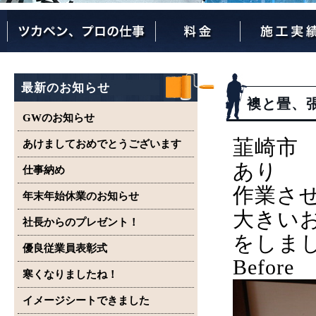
ツカペンが選ばれる理由
ツカペンはここまでやります。
保証について
最新のお知らせ
襖と畳、
GWのお知らせ
韮崎市
あけましておめでとうございます
あり
仕事納め
作業さ
年末年始休業のお知らせ
大きい
社長からのプレゼント！
をしま
優良従業員表彰式
Before
寒くなりましたね！
イメージシートできました