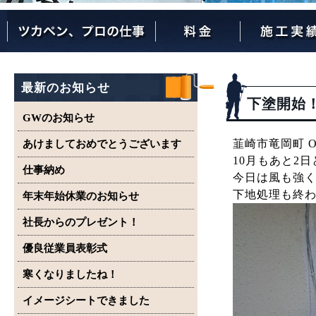
ツカペンが選ばれる理由
ツカペンはここまでやります。
保証について
最新のお知らせ
下塗開始
GWのお知らせ
韮崎市竜岡町 
あけましておめでとうございます
10月もあと2
仕事納め
今日は風も強
下地処理も終
年末年始休業のお知らせ
社長からのプレゼント！
優良従業員表彰式
寒くなりましたね！
イメージシートできました