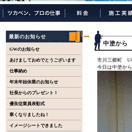
ツカペンが選ばれる理由
ツカペンはここまでやります。
保証について
最新のお知らせ
中塗から
GWのお知らせ
市川三郷町 U
あけましておめでとうございます
今日は中塗か
仕事納め
年末年始休業のお知らせ
社長からのプレゼント！
優良従業員表彰式
寒くなりましたね！
イメージシートできました