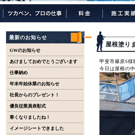
ツカペンが選ばれる理由
ツカペンはここまでやります。
保証について
最新のお知らせ
屋根塗り
GWのお知らせ
甲斐市篠原S様
あけましておめでとうございます
今日は屋根の
仕事納め
年末年始休業のお知らせ
社長からのプレゼント！
優良従業員表彰式
寒くなりましたね！
イメージシートできました