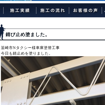
外壁塗装の流れ
屋根塗装の流れ
錆び止め塗ました。
韮崎市Nタクシー様車庫塗替工事
今日も錆止めを塗りました。