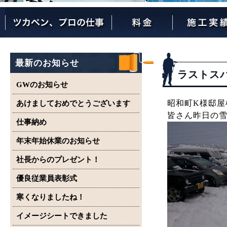
ツカペンが選ばれる理由
ツカペンはここまでやります。
保証について
最新のお知らせ
ラストス
GWのお知らせ
昭和町K様邸屋
あけましておめでとうございます
皆さん昨日の
仕事納め
年末年始休業のお知らせ
社長からのプレゼント！
優良従業員表彰式
寒くなりましたね！
イメージシートできました