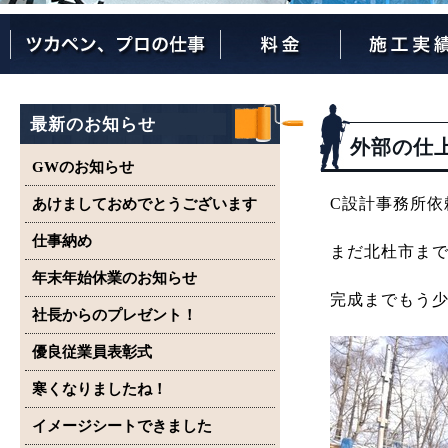
ツカペンが選ばれる理由
ツカペンはここまでやります。
保証について
最新のお知らせ
外部の仕
GWのお知らせ
C設計事務所依
あけましておめでとうございます
仕事納め
まだ北杜市ま
年末年始休業のお知らせ
完成までもう
社長からのプレゼント！
優良従業員表彰式
寒くなりましたね！
イメージシートできました