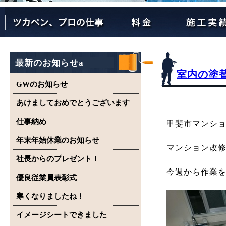
ツカペンが選ばれる理由
ツカペンはここまでやります。
保証について
最新のお知らせa
室内の塗
GWのお知らせ
あけましておめでとうございます
仕事納め
甲斐市マンシ
年末年始休業のお知らせ
マンション改
社長からのプレゼント！
今週から作業
優良従業員表彰式
寒くなりましたね！
イメージシートできました