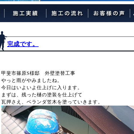
外壁塗装の流れ
屋根塗装の流れ
完成です。
甲斐市篠原S様邸 外壁塗替工事
やっと雨がやみましたね。
今日はいよいよ仕上げに入ります。
まずは、残った樋の塗装を仕上げて
瓦押さえ、ベランダ笠木を塗っていきます。