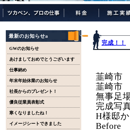
ツカペンが選ばれる理由
ツカペンはここまでやります。
保証について
最新のお知らせa
完成！！
GWのお知らせ
あけましておめでとうございます
仕事納め
韮崎市
年末年始休業のお知らせ
韮崎市
社長からのプレゼント！
無事足
優良従業員表彰式
完成写
寒くなりましたね！
H様邸
Before
イメージシートできました