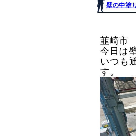
壁の中塗
韮崎市
今日は
いつも
す。