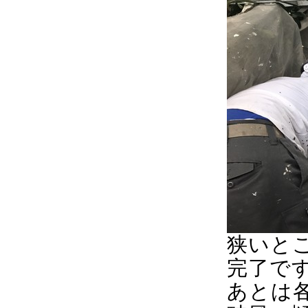
狭いと
完了です。
あとは