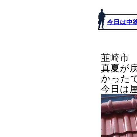
今日は中
韮崎市
真夏が
かった
今日は