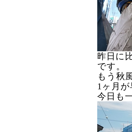
昨日に
です。
もう秋
1ヶ月
今日も