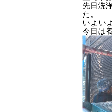
先日洗浄
た。
いよい
今日は