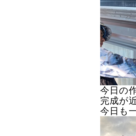
今日の
完成が
今日も