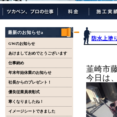
ツカペンが選ばれる理由
ツカペンはここまでやります。
保証について
最新のお知らせa
防水上塗り
GWのお知らせ
あけましておめでとうございます
仕事納め
韮崎市
年末年始休業のお知らせ
今日は
社長からのプレゼント！
優良従業員表彰式
寒くなりましたね！
イメージシートできました