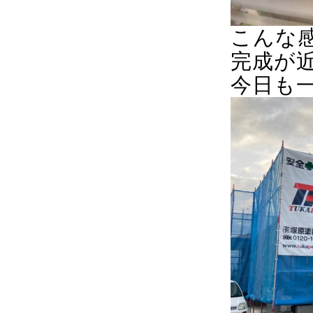
こんな
完成が
今日も