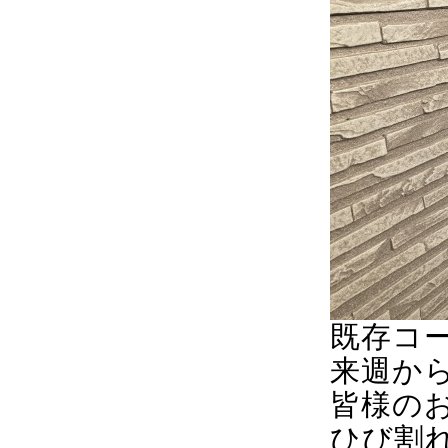
既存コ
来週か
皆様の
ひび割