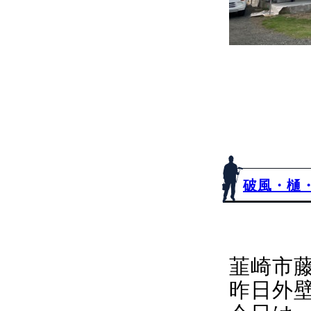
破風・樋
韮崎市
昨日外