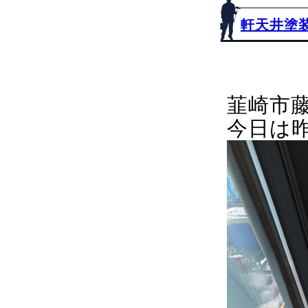
軒天井塗
韮崎市
今日は