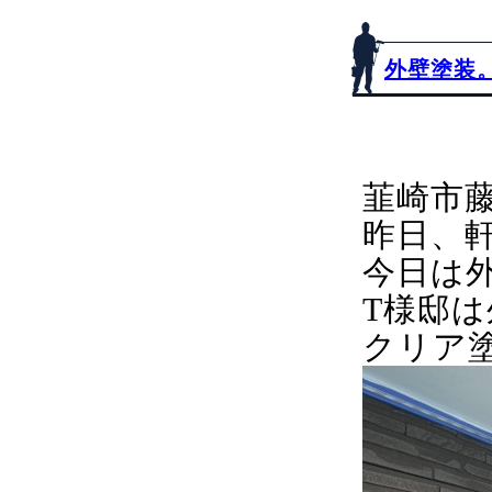
外壁塗装
韮崎市
昨日、
今日は
T様邸は
クリア