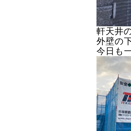
軒天井
外壁の
今日も