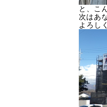
と、こ
次はあ
よろし