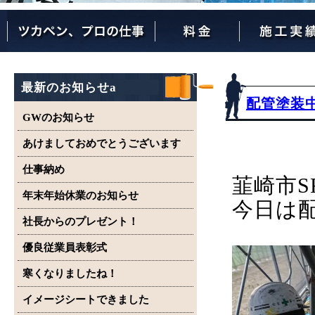
ツカペンが選ばれる理由
ツカペンはここまでやります。
保証について
最新のお知らせa
配管塗装
GWのお知らせ
あけましておめでとうございます
仕事納め
韮崎市S
年末年始休業のお知らせ
今日は
社長からのプレゼント！
優良従業員表彰式
寒くなりましたね！
イメージシートできました