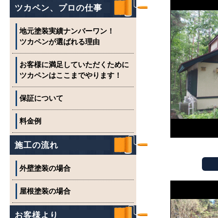
ツカペン、プロの仕事
地元塗装実績ナンバーワン！
ツカペンが選ばれる理由
お客様に満足していただくために
ツカペンはここまでやります！
保証について
料金例
施工の流れ
外壁塗装の場合
屋根塗装の場合
お客様より