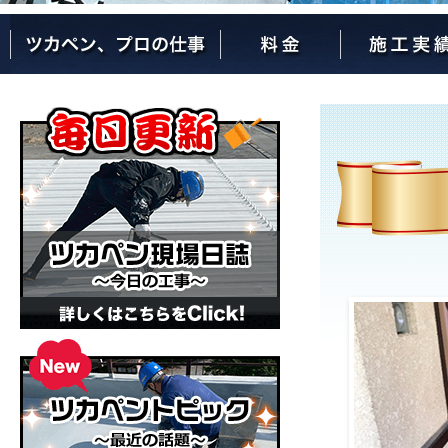
ツカペンが選ばれる理由
ツカペンはここまでやります。
保証について